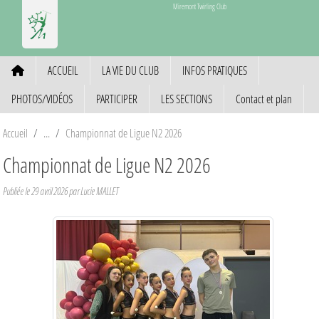
Panneau de gestion des cookies
Miremont Twirling Club
ACCUEIL
LA VIE DU CLUB
INFOS PRATIQUES
PHOTOS/VIDÉOS
PARTICIPER
LES SECTIONS
Contact et plan
Accueil
Championnat de Ligue N2 2026
Championnat de Ligue N2 2026
Publiée le
29 avril 2026
par Lucie MALLET