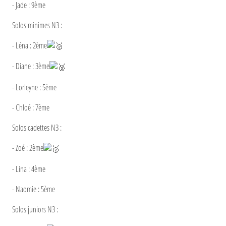
- Jade : 9ème
Solos minimes N3 :
- Léna : 2ème
- Diane : 3ème
- Lorleyne : 5ème
- Chloé : 7ème
Solos cadettes N3 :
- Zoé : 2ème
- Lina : 4ème
- Naomie : 5ème
Solos juniors N3 :