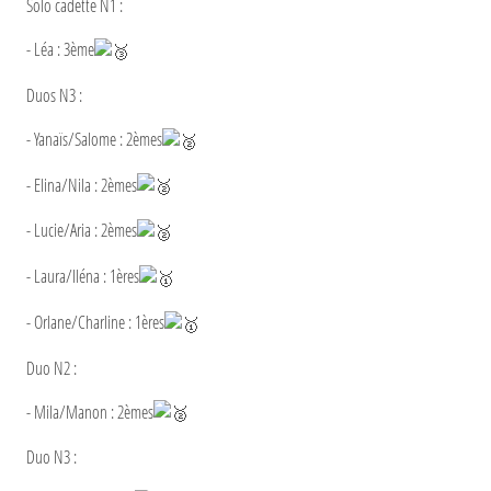
Solo cadette N1 :
- Léa : 3ème
Duos N3 :
- Yanaïs/Salome : 2èmes
- Elina/Nila : 2èmes
- Lucie/Aria : 2èmes
- Laura/Iléna : 1ères
- Orlane/Charline : 1ères
Duo N2 :
- Mila/Manon : 2èmes
Duo N3 :