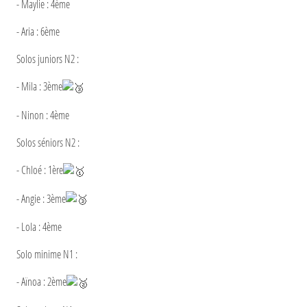
- Maylie : 4ème
- Aria : 6ème
Solos juniors N2 :
- Mila : 3ème
- Ninon : 4ème
Solos séniors N2 :
- Chloé : 1ère
- Angie : 3ème
- Lola : 4ème
Solo minime N1 :
- Aïnoa : 2ème