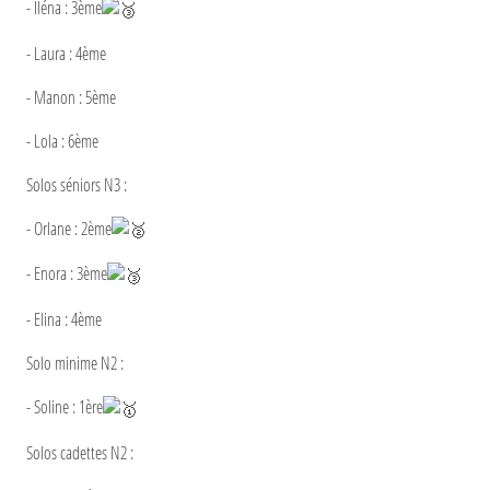
- Iléna : 3ème
- Laura : 4ème
- Manon : 5ème
- Lola : 6ème
Solos séniors N3 :
- Orlane : 2ème
- Enora : 3ème
- Elina : 4ème
Solo minime N2 :
- Soline : 1ère
Solos cadettes N2 :