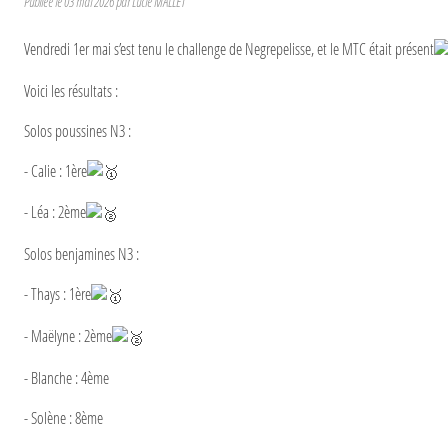
Publiée le
03 mai 2026
par Lucie MALLET
Vendredi 1er mai s’est tenu le challenge de Negrepelisse, et le MTC était présent
Voici les résultats :
Solos poussines N3 :
- Calie : 1ère
- Léa : 2ème
Solos benjamines N3 :
- Thays : 1ère
- Maëlyne : 2ème
- Blanche : 4ème
- Solène : 8ème