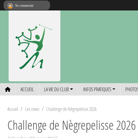
Panneau de gestion des cookies
Se connecter
ACCUEIL
LA VIE DU CLUB
INFOS PRATIQUES
PHOTOS
Accueil
Les news
Challenge de Nègrepelisse 2026
Challenge de Nègrepelisse 2026