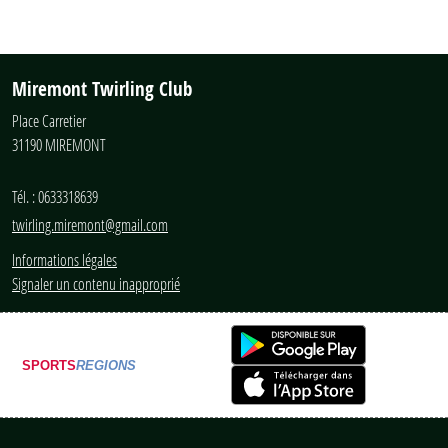
Miremont Twirling Club
Place Carretier
31190
MIREMONT
Tél. :
0633318639
twirling.miremont@gmail.com
Informations légales
Signaler un contenu inapproprié
SPORTS
REGIONS