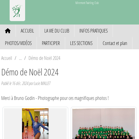
Panneau de gestion des cookies
Miremont Twirling Club
ACCUEIL
LA VIE DU CLUB
INFOS PRATIQUES
PHOTOS/VIDÉOS
PARTICIPER
LES SECTIONS
Contact et plan
Accueil
Démo de Noël 2024
Démo de Noël 2024
Publié le
16 déc. 2024
par Lucie MALLET
Merci à Bruno Godin - Photographe pour ces magnifiques photos !