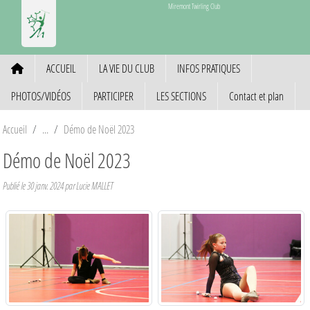
Panneau de gestion des cookies
Miremont Twirling Club
ACCUEIL
LA VIE DU CLUB
INFOS PRATIQUES
PHOTOS/VIDÉOS
PARTICIPER
LES SECTIONS
Contact et plan
Accueil
Démo de Noël 2023
Démo de Noël 2023
Publié le
30 janv. 2024
par Lucie MALLET