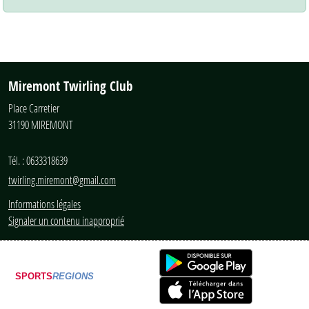
Miremont Twirling Club
Place Carretier
31190
MIREMONT
Tél. :
0633318639
twirling.miremont@gmail.com
Informations légales
Signaler un contenu inapproprié
SPORTS
REGIONS