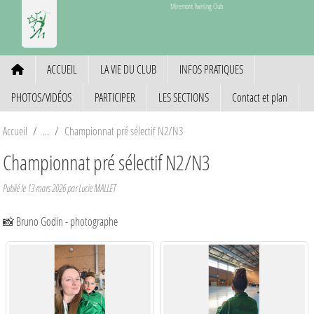
Panneau de gestion des cookies
Miremont Twirling Club
ACCUEIL
LA VIE DU CLUB
INFOS PRATIQUES
PHOTOS/VIDÉOS
PARTICIPER
LES SECTIONS
Contact et plan
Accueil
Championnat pré sélectif N2/N3
Championnat pré sélectif N2/N3
Publié le
13 mars 2026
par Lucie MALLET
📸 Bruno Godin - photographe