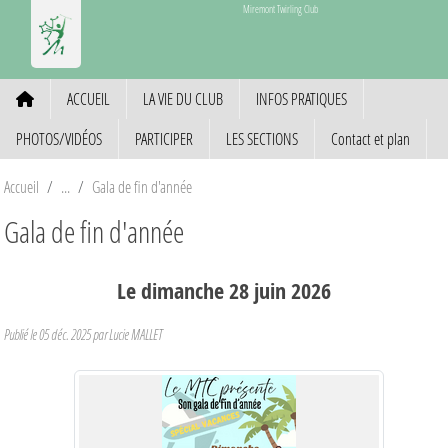
Panneau de gestion des cookies
Miremont Twirling Club
ACCUEIL
LA VIE DU CLUB
INFOS PRATIQUES
PHOTOS/VIDÉOS
PARTICIPER
LES SECTIONS
Contact et plan
Accueil
Gala de fin d'année
Gala de fin d'année
Le
dimanche
28
juin
2026
Publié le
05 déc. 2025
par Lucie MALLET