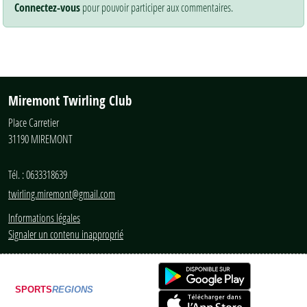
Connectez-vous
pour pouvoir participer aux commentaires.
Miremont Twirling Club
Place Carretier
31190
MIREMONT
Tél. :
0633318639
twirling.miremont@gmail.com
Informations légales
Signaler un contenu inapproprié
SPORTS
REGIONS