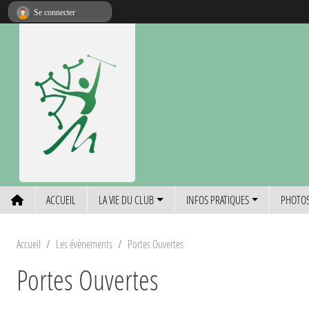
Panneau de gestion des cookies
Se connecter
ACCUEIL
LA VIE DU CLUB
INFOS PRATIQUES
PHOTOS
Accueil
Les évènements
Portes Ouvertes
Portes Ouvertes