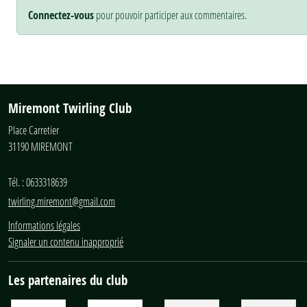
Connectez-vous
pour pouvoir participer aux commentaires.
Miremont Twirling Club
Place Carretier
31190
MIREMONT
Tél. :
0633318639
twirling.miremont@gmail.com
Informations légales
Signaler un contenu inapproprié
Les partenaires du club