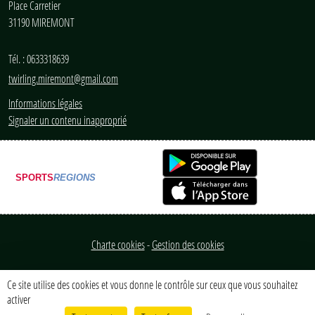
Place Carretier
31190
MIREMONT
Tél. :
0633318639
twirling.miremont@gmail.com
Informations légales
Signaler un contenu inapproprié
SPORTS
REGIONS
Charte cookies
Gestion des cookies
Ce site utilise des cookies et vous donne le contrôle sur ceux que vous souhaitez
activer