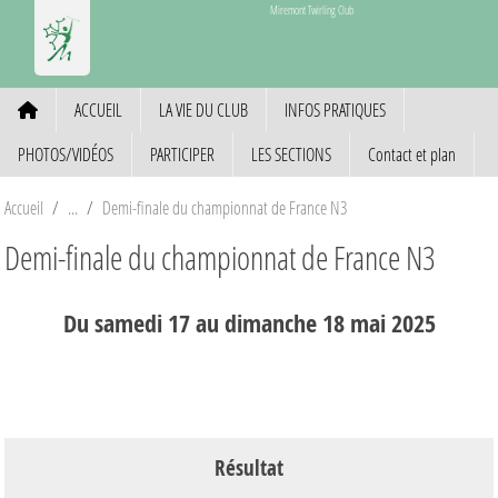
Panneau de gestion des cookies
Miremont Twirling Club
ACCUEIL
LA VIE DU CLUB
INFOS PRATIQUES
PHOTOS/VIDÉOS
PARTICIPER
LES SECTIONS
Contact et plan
Accueil
Demi-finale du championnat de France N3
Demi-finale du championnat de France N3
Du
samedi
17
au
dimanche
18
mai
2025
Résultat