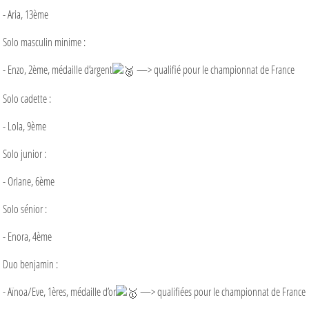
- Aria, 13ème
Solo masculin minime :
- Enzo, 2ème, médaille d’argent
—> qualifié pour le championnat de France
Solo cadette :
- Lola, 9ème
Solo junior :
- Orlane, 6ème
Solo sénior :
- Enora, 4ème
Duo benjamin :
- Aïnoa/Eve, 1ères, médaille d’or
—> qualifiées pour le championnat de France