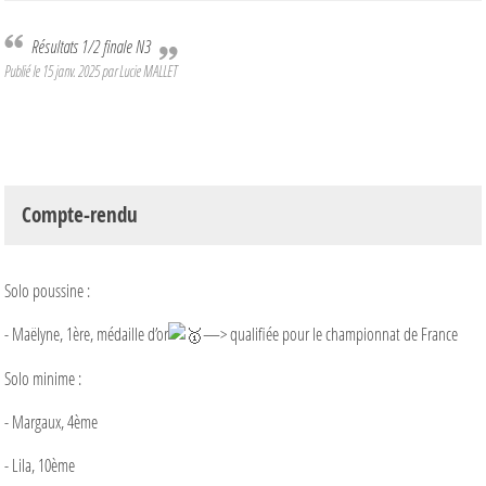
Résultats 1/2 finale N3
Publié le
15 janv. 2025
par Lucie MALLET
Compte-rendu
Solo poussine :
- Maëlyne, 1ère, médaille d’or
—> qualifiée pour le championnat de France
Solo minime :
- Margaux, 4ème
- Lila, 10ème