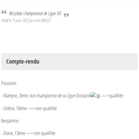
Résultats championnat de Ligue N3
Publié le
15 janv. 2025
par Lucie MALLET
Compte-rendu
Poussine :
- Maëlyne, 2ème, vice-championne de la Ligue Occitanie
—> qualifiée
- Solène, 10ème —> non qualifiée
Benjamine :
- Diane, 13ème —> non qualifiée