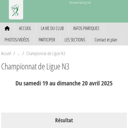
Panneau de gestion des cookies
Miremont Twirling Club
ACCUEIL
LA VIE DU CLUB
INFOS PRATIQUES
PHOTOS/VIDÉOS
PARTICIPER
LES SECTIONS
Contact et plan
Accueil
Championnat de Ligue N3
Championnat de Ligue N3
Du
samedi
19
au
dimanche
20
avril
2025
Résultat