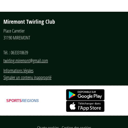
Miremont Twirling Club
Place Carretier
31190
MIREMONT
Tél. :
0633318639
twirling.miremont@gmail.com
Informations légales
Signaler un contenu inapproprié
SPORTS
REGIONS
Charte cookies
Gestion des cookies