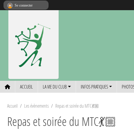
Panneau de gestion des cookies
Se connecter
ACCUEIL
LA VIE DU CLUB
INFOS PRATIQUES
PHOTOS
Accueil
Les évènements
Repas et soirée du MTC💃🏼
Repas et soirée du MTC💃🏼