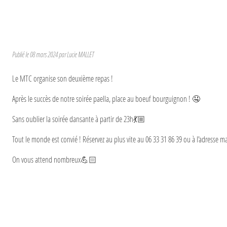
Publié le
08 mars 2024
par Lucie MALLET
Le MTC organise son deuxième repas !
Après le succès de notre soirée paella, place au boeuf bourguignon ! 🤤
Sans oublier la soirée dansante à partir de 23h💃🏼
Tout le monde est convié ! Réservez au plus vite au 06 33 31 86 39 ou à l’adresse
On vous attend nombreux💪🏻