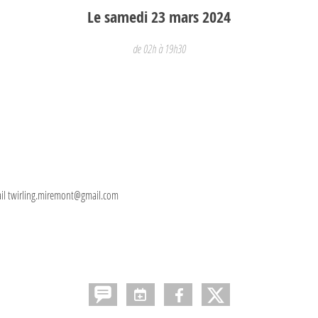
Le
samedi
23
mars
2024
de 02h à 19h30
 mail twirling.miremont@gmail.com