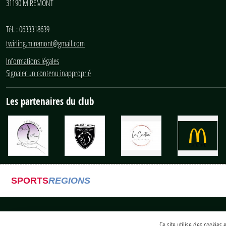
31190
MIREMONT
Tél. :
0633318639
twirling.miremont@gmail.com
Informations légales
Signaler un contenu inapproprié
Les partenaires du club
SPORTS
REGIONS
Ce site utilise des cookies