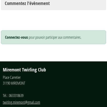
Commentez l’évènement
Connectez-vous
pour pouvoir participer aux commentaires.
Miremont Twirling Club
Place Carretier
31190
MIREMONT
Tél. :
0633318639
twirling.miremont@gmail.com