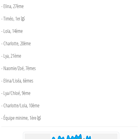
- Elina, 27ème
- Timéo, 1er🥇
- Lola, 14ème
- Charlotte, 20ème
- Lya, 21ème
- Naomie/Zoé, 7èmes
- Elina/Liséa, 6èmes
- Lya/Chloé, 9ème
- Charlotte/Lola, 10ème
- Équipe minime, 1ère🥇