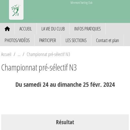
Panneau de gestion des cookies
Miremont Twirling Club
ACCUEIL
LA VIE DU CLUB
INFOS PRATIQUES
PHOTOS/VIDÉOS
PARTICIPER
LES SECTIONS
Contact et plan
Accueil
Championnat pré-sélectif N3
Championnat pré-sélectif N3
Du
samedi
24
au
dimanche
25
févr.
2024
Résultat