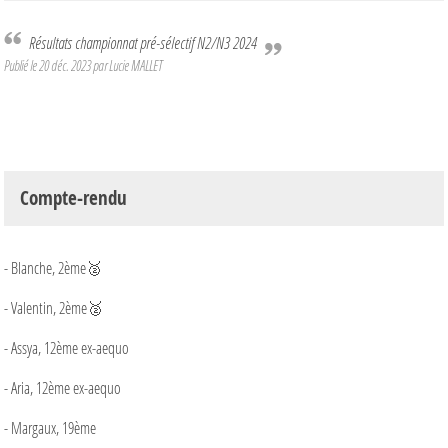
Résultats championnat pré-sélectif N2/N3 2024
Publié le
20 déc. 2023
par Lucie MALLET
Compte-rendu
- Blanche, 2ème🥈
- Valentin, 2ème🥈
- Assya, 12ème ex-aequo
- Aria, 12ème ex-aequo
- Margaux, 19ème