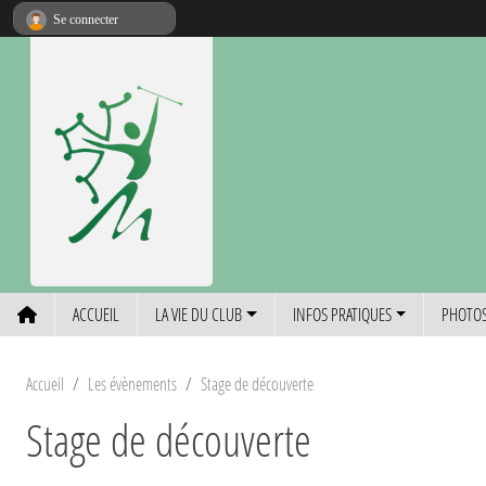
Panneau de gestion des cookies
Se connecter
ACCUEIL
LA VIE DU CLUB
INFOS PRATIQUES
PHOTOS
Accueil
Les évènements
Stage de découverte
Stage de découverte