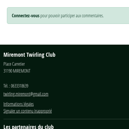
Connectez-vous
pour pouvoir participer aux commentaires.
Miremont Twirling Club
Place Carretier
31190
MIREMONT
Tél. :
0633318639
twirling.miremont@gmail.com
Informations légales
Signaler un contenu inapproprié
Les partenaires du club