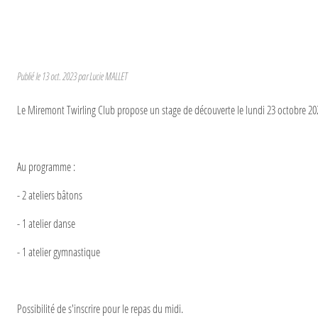
Publié le
13 oct. 2023
par Lucie MALLET
Le Miremont Twirling Club propose un stage de découverte le lundi 23 octobre 2
Au programme :
- 2 ateliers bâtons
- 1 atelier danse
- 1 atelier gymnastique
Possibilité de s'inscrire pour le repas du midi.