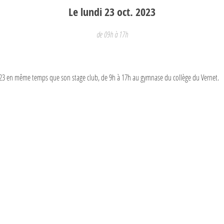
Le
lundi
23
oct.
2023
de 09h à 17h
023 en même temps que son stage club, de 9h à 17h au gymnase du collège du Vernet.