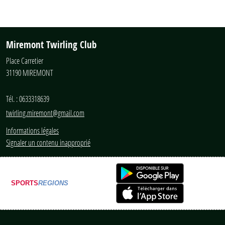
Miremont Twirling Club
Place Carretier
31190
MIREMONT
Tél. :
0633318639
twirling.miremont@gmail.com
Informations légales
Signaler un contenu inapproprié
SPORTS
REGIONS