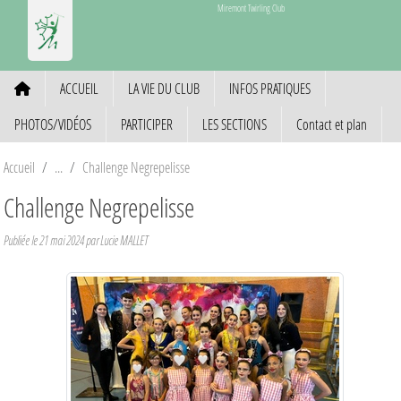
Panneau de gestion des cookies
Miremont Twirling Club
ACCUEIL
LA VIE DU CLUB
INFOS PRATIQUES
PHOTOS/VIDÉOS
PARTICIPER
LES SECTIONS
Contact et plan
Accueil
Challenge Negrepelisse
Challenge Negrepelisse
Publiée le
21 mai 2024
par Lucie MALLET