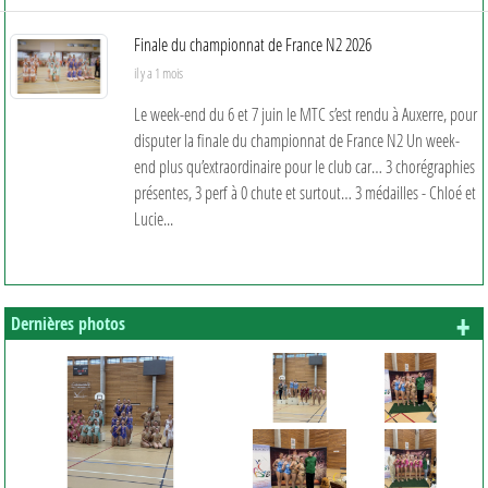
Finale du championnat de France N2 2026
il y a 1 mois
Le week-end du 6 et 7 juin le MTC s’est rendu à Auxerre, pour
disputer la finale du championnat de France N2 Un week-
end plus qu’extraordinaire pour le club car… 3 chorégraphies
présentes, 3 perf à 0 chute et surtout… 3 médailles - Chloé et
Lucie...
+ 
Dernières photos