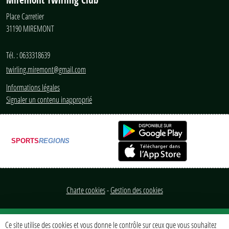
Place Carretier
31190
MIREMONT
Tél. :
0633318639
twirling.miremont@gmail.com
Informations légales
Signaler un contenu inapproprié
SPORTS
REGIONS
Charte cookies
Gestion des cookies
Ce site utilise des cookies et vous donne le contrôle sur ceux que vous souhaitez