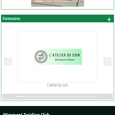
+ 
Partenaires
Précedent
Suiva
L'atelier du coin
Miremont Twirling Club