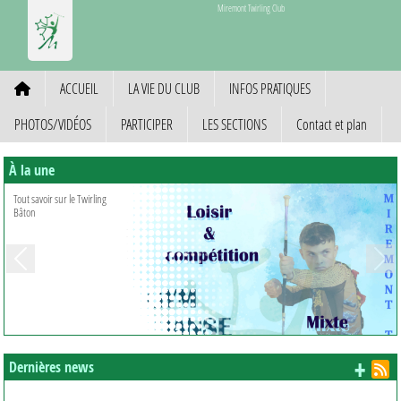
Panneau de gestion des cookies
Miremont Twirling Club
ACCUEIL
LA VIE DU CLUB
INFOS PRATIQUES
PHOTOS/VIDÉOS
PARTICIPER
LES SECTIONS
Contact et plan
À la une
Tout savoir sur le Twirling
Bâton
Previous
Next
+ d
Dernières news