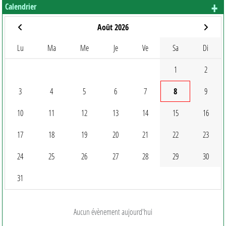
+ 
Calendrier
Août 2026
Lu
Ma
Me
Je
Ve
Sa
Di
1
2
3
4
5
6
7
8
9
10
11
12
13
14
15
16
17
18
19
20
21
22
23
24
25
26
27
28
29
30
31
Aucun évènement aujourd'hui